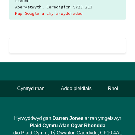
Llanon
Aberystwyth, Ceredigion SY23 2LJ
Map Google a chyfarwyddiadau
Cymryd rhan
Addo pleidlais
Rhoi
Hyrwyddwyd gan
Darren Jones
ar ran ymgeiswyr
Plaid Cymru Afan Ogwr Rhondda
d/o Plaid Cymru, Tŷ Gwynfor, Caerdydd, CF10 4AL