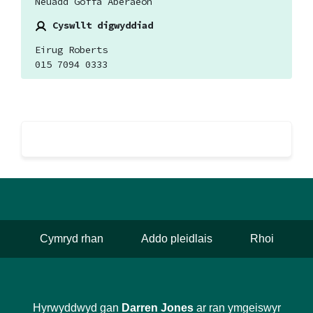
Neuadd Goffa Aberaeon
Cyswllt digwyddiad
Eirug Roberts
015 7094 0333
Cymryd rhan
Addo pleidlais
Rhoi
Hyrwyddwyd gan
Darren Jones
ar ran ymgeiswyr