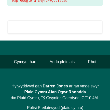
Map Google a chyfarwyddiadau
Cymryd rhan
Addo pleidlais
Rhoi
Hyrwyddwyd gan
Darren Jones
ar ran ymgeiswyr
Plaid Cymru Afan Ogwr Rhondda
d/o Plaid Cymru, Tŷ Gwynfor, Caerdydd, CF10 4AL
Polisi Preifatrwydd (plaid.cymru)