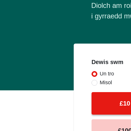
Diolch am roi
i gyrraedd m
Dewis swm
Un tro
Donation fr
Misol
£10
£10