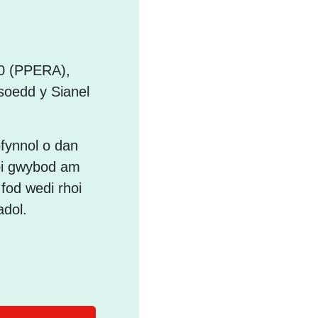
00 (PPERA),
ysoedd y Sianel
fynnol o dan
roi gwybod am
 fod wedi rhoi
adol.