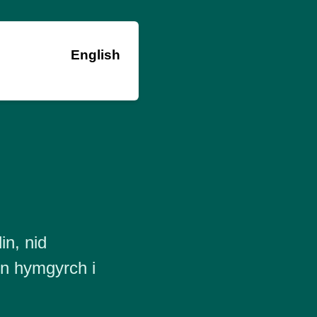
English
in, nid
in hymgyrch i