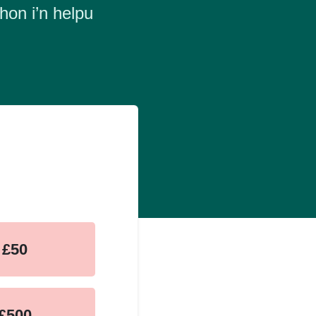
hon i’n helpu
£50
£500