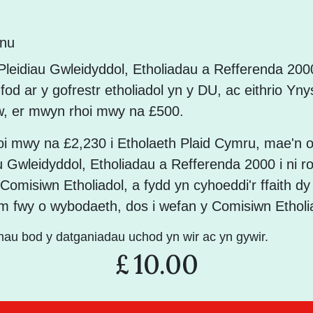
nnu
leidiau Gwleidyddol, Etholiadau a Refferenda 20
i fod ar y gofrestr etholiadol yn y DU, ac eithrio Yn
, er mwyn rhoi mwy na £500.
oi mwy na £2,230 i Etholaeth Plaid Cymru, mae'n o
u Gwleidyddol, Etholiadau a Refferenda 2000 i ni 
r Comisiwn Etholiadol, a fydd yn cyhoeddi'r ffaith dy
m fwy o wybodaeth, dos i wefan y Comisiwn Etholi
hau bod y datganiadau uchod yn wir ac yn gywir.
£
10.00