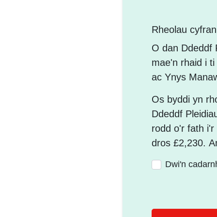
Rheolau cyfra
O dan Ddeddf P
mae'n rhaid i t
ac Ynys Manaw
Os byddi yn rh
Ddeddf Pleidia
rodd o'r fath i'
dros £2,230. A
Dwi'n cadarn