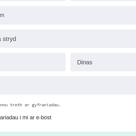
a stryd
Dinas
ynnu treth ar gyfraniadau.
riadau i mi ar e-bost