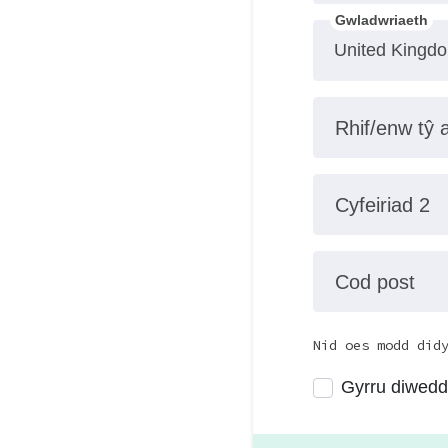
Gwladwriaeth
Rhif/enw tŷ 
Cyfeiriad 2
Cod post
Nid oes modd did
Gyrru diwedda