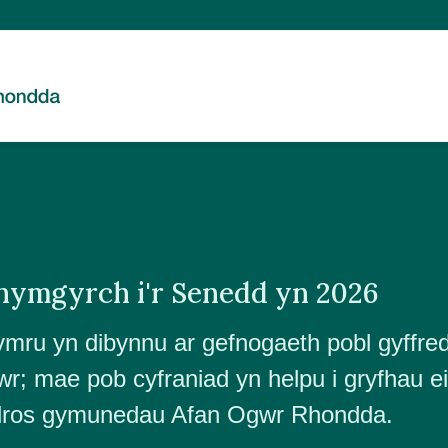
 hymgyrch i'r Senedd yn 2026
mru yn dibynnu ar gefnogaeth pobl gyffred
r; mae pob cyfraniad yn helpu i gryfhau e
 dros gymunedau
Afan Ogwr Rhondda
.