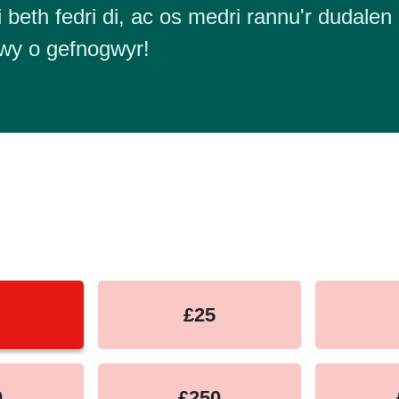
 beth fedri di, ac os medri rannu'r dudalen 
wy o gefnogwyr!
equency
£25
0
£250